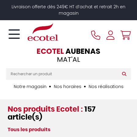
Panneau de gestion des cookies
Livraison offerte dès 249€ HT d’achat et retrait 2h en
magasin
ECOTEL
AUBENAS
MAT'AL
Notre magasin
Nos horaires
Nos réalisations
Nos produits Ecotel :
157
article(s)
Tous les produits