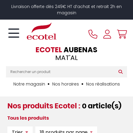
Panneau de gestion des cookies
Livraison offerte dès 249€ HT d’achat et retrait 2h en
magasin
ECOTEL
AUBENAS
MAT'AL
Notre magasin
Nos horaires
Nos réalisations
Nos produits Ecotel :
0 article(s)
Tous les produits
Trier
18 produits par page