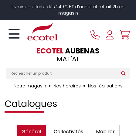
Panneau de gestion des cookies
Livraison offerte dès 249€ HT d’achat et retrait 2h en
magasin
ECOTEL
AUBENAS
MAT'AL
Notre magasin
Nos horaires
Nos réalisations
Catalogues
Général
Collectivités
Mobilier