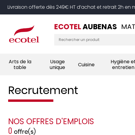
Panneau de gestion des cookies
Livraison offerte dès 249€ HT d’achat et retrait 2h en
ECOTEL
AUBENAS
MAT
Arts de la
Usage
Hygiène e
Cuisine
table
unique
entretien
Recrutement
NOS OFFRES D'EMPLOIS
0
offre(s)