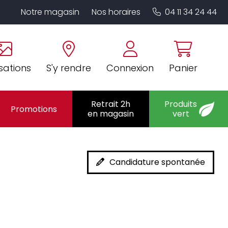
Notre magasin
Nos horaires
04 11 34 24 44
sations
S'y rendre
Connexion
Panier
Retrait 2h
Produits
Promotions
en magasin
vert
Candidature spontanée