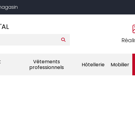
 magasin
'AL
Réali
t
Vêtements
Hôtellerie
Mobilier
professionnels